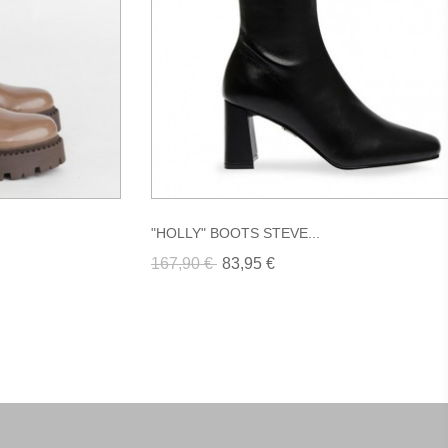
"HOLLY" BOOTS STEVE...
167,90 €
83,95 €