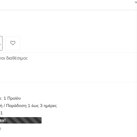
Α
ι διαθέσιμοι:
α:
1
Προϊόν
 / Παράδοση 1 έως 3 ημέρες
01
τα!
!